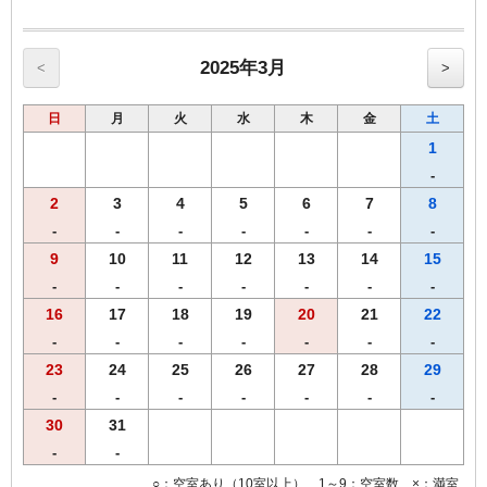
【館内のご案内】
・全室Ｗi－Ｆi無料接続＆加湿空気清浄機＆枕元にＵＳＢコンセント
完備。
・ご宿泊者様専用の大浴場をご利用いただけます。
2025年3月
<
>
日
月
火
水
木
金
土
1
-
2
3
4
5
6
7
8
-
-
-
-
-
-
-
9
10
11
12
13
14
15
-
-
-
-
-
-
-
16
17
18
19
20
21
22
-
-
-
-
-
-
-
23
24
25
26
27
28
29
-
-
-
-
-
-
-
30
31
-
-
○：空室あり（10室以上） 1～9：空室数 ×：満室