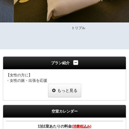
トリプル
プラン紹介
【女性の方に】
・女性の旅・出張を応援
・ヒーリング・コスメ系グッズを2種類プレゼント
もっと見る
・グッズ一例
ピュアスマイル eyeしてる
ダブルモイスチャーマスク
足ひんやりシート
空室カレンダー
ジュレーム ノンシリコンシャンプー・トリートメント
※内容については変更になることもあります。ご了承下さい。
1泊1室あたりの料金
(消費税込み)