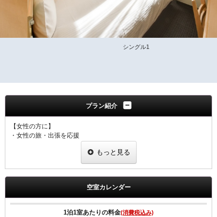
シングル1
プラン紹介
【女性の方に】
・女性の旅・出張を応援
・ヒーリング・コスメ系グッズを2種類プレゼント
もっと見る
・グッズ一例
ピュアスマイル eyeしてる
ダブルモイスチャーマスク
足ひんやりシート
空室カレンダー
ジュレーム ノンシリコンシャンプー・トリートメント
※内容については変更になることもあります。ご了承下さい。
1泊1室あたりの料金
(消費税込み)