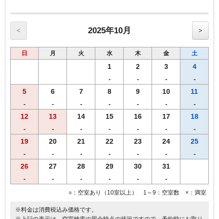
【館内のご案内】
・全室Ｗi－Ｆi無料接続＆加湿空気清浄機＆枕元にＵＳＢコンセント
完備。
・ご宿泊者様専用の大浴場をご利用いただけます。
2025年10月
<
>
日
月
火
水
木
金
土
1
2
3
4
-
-
-
-
5
6
7
8
9
10
11
-
-
-
-
-
-
-
12
13
14
15
16
17
18
-
-
-
-
-
-
-
19
20
21
22
23
24
25
-
-
-
-
-
-
-
26
27
28
29
30
31
-
-
-
-
-
-
○：空室あり（10室以上） 1～9：空室数 ×：満室
※料金は消費税込み価格です。