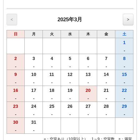
【館内のご案内】
・全室Ｗi－Ｆi無料接続＆加湿空気清浄機＆枕元にＵＳＢコンセント
完備。
・ご宿泊者様専用の大浴場をご利用いただけます。
2025年3月
<
>
日
月
火
水
木
金
土
1
-
2
3
4
5
6
7
8
-
-
-
-
-
-
-
9
10
11
12
13
14
15
-
-
-
-
-
-
-
16
17
18
19
20
21
22
-
-
-
-
-
-
-
23
24
25
26
27
28
29
-
-
-
-
-
-
-
30
31
-
-
○：空室あり（10室以上） 1～9：空室数 ×：満室