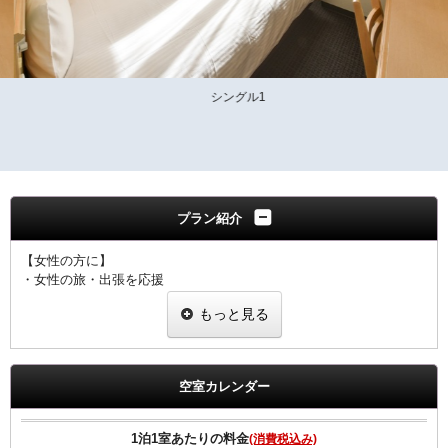
シングル1
プラン紹介
【女性の方に】
・女性の旅・出張を応援
・ヒーリング・コスメ系グッズを2種類プレゼント
もっと見る
・グッズ一例
ピュアスマイル eyeしてる
ダブルモイスチャーマスク
足ひんやりシート
空室カレンダー
ジュレーム ノンシリコンシャンプー・トリートメント
※内容については変更になることもあります。ご了承下さい。
1泊1室あたりの料金
(消費税込み)