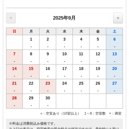
【館内のご案内】
・全室Ｗi－Ｆi無料接続＆加湿空気清浄機＆枕元にＵＳＢコンセント
完備。
・ご宿泊者様専用の大浴場をご利用いただけます。
2025年9月
<
>
日
月
火
水
木
金
土
1
2
3
4
5
6
-
-
-
-
-
-
7
8
9
10
11
12
13
-
-
-
-
-
-
-
14
15
16
17
18
19
20
-
-
-
-
-
-
-
21
22
23
24
25
26
27
-
-
-
-
-
-
-
28
29
30
-
-
-
○：空室あり（10室以上） 1～9：空室数 ×：満室
※料金は消費税込み価格です。