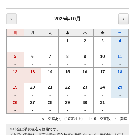
【館内のご案内】
・全室Ｗi－Ｆi無料接続＆加湿空気清浄機＆枕元にＵＳＢコンセント
完備。
・ご宿泊者様専用の大浴場をご利用いただけます。
2025年10月
<
>
日
月
火
水
木
金
土
1
2
3
4
-
-
-
-
5
6
7
8
9
10
11
-
-
-
-
-
-
-
12
13
14
15
16
17
18
-
-
-
-
-
-
-
19
20
21
22
23
24
25
-
-
-
-
-
-
-
26
27
28
29
30
31
-
-
-
-
-
-
○：空室あり（10室以上） 1～9：空室数 ×：満室
※料金は消費税込み価格です。