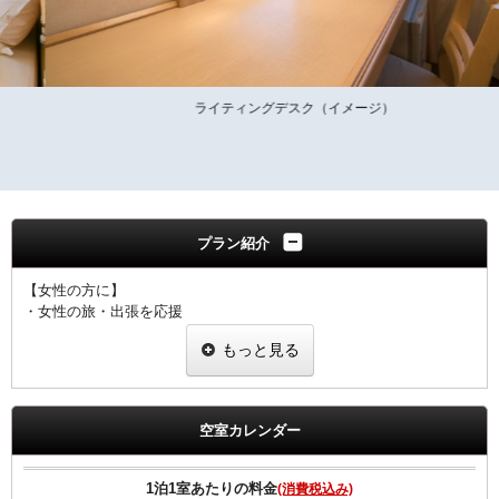
ライティングデスク（イメージ）
プラン紹介
【女性の方に】
・女性の旅・出張を応援
・ヒーリング・コスメ系グッズを2種類プレゼント
もっと見る
・グッズ一例
ピュアスマイル eyeしてる
ダブルモイスチャーマスク
足ひんやりシート
空室カレンダー
ジュレーム ノンシリコンシャンプー・トリートメント
※内容については変更になることもあります。ご了承下さい。
1泊1室あたりの料金
(消費税込み)