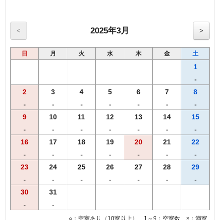
【館内のご案内】
・全室Ｗi－Ｆi無料接続＆加湿空気清浄機＆枕元にＵＳＢコンセント
完備。
・ご宿泊者様専用の大浴場をご利用いただけます。
2025年3月
<
>
日
月
火
水
木
金
土
1
-
2
3
4
5
6
7
8
-
-
-
-
-
-
-
9
10
11
12
13
14
15
-
-
-
-
-
-
-
16
17
18
19
20
21
22
-
-
-
-
-
-
-
23
24
25
26
27
28
29
-
-
-
-
-
-
-
30
31
-
-
○：空室あり（10室以上） 1～9：空室数 ×：満室