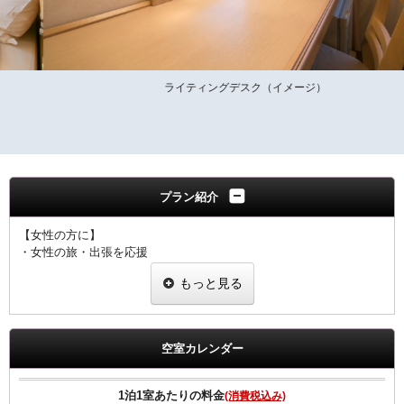
ライティングデスク（イメージ）
プラン紹介
【女性の方に】
・女性の旅・出張を応援
・ヒーリング・コスメ系グッズを2種類プレゼント
もっと見る
・グッズ一例
ピュアスマイル eyeしてる
ダブルモイスチャーマスク
足ひんやりシート
空室カレンダー
ジュレーム ノンシリコンシャンプー・トリートメント
※内容については変更になることもあります。ご了承下さい。
1泊1室あたりの料金
(消費税込み)