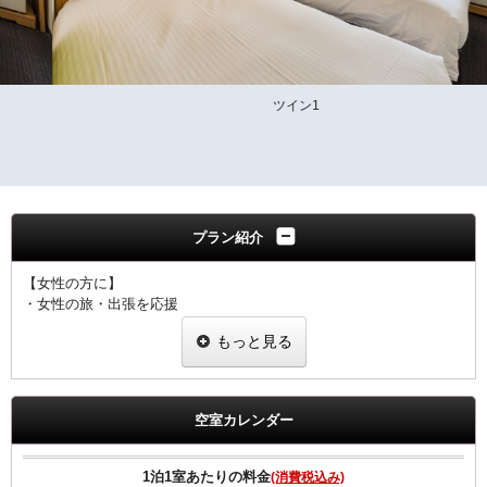
ツイン1
プラン紹介
【女性の方に】
・女性の旅・出張を応援
・ヒーリング・コスメ系グッズを2種類プレゼント
もっと見る
・グッズ一例
ピュアスマイル eyeしてる
ダブルモイスチャーマスク
足ひんやりシート
空室カレンダー
ジュレーム ノンシリコンシャンプー・トリートメント
※内容については変更になることもあります。ご了承下さい。
1泊1室あたりの料金
(消費税込み)