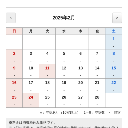
【館内のご案内】
・全室Ｗi－Ｆi無料接続＆加湿空気清浄機＆枕元にＵＳＢコンセント
完備。
・ご宿泊者様専用の大浴場をご利用いただけます。
2025年2月
<
>
日
月
火
水
木
金
土
1
-
2
3
4
5
6
7
8
-
-
-
-
-
-
-
9
10
11
12
13
14
15
-
-
-
-
-
-
-
16
17
18
19
20
21
22
-
-
-
-
-
-
-
23
24
25
26
27
28
-
-
-
-
-
-
○：空室あり（10室以上） 1～9：空室数 ×：満室
※料金は消費税込み価格です。