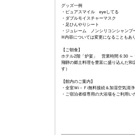
グッズ一例
・ピュアスマイル eyeしてる
・ダブルモイスチャーマスク
・足ひんやりシート
・ジュレーム ノンシリコンシャンプ
※内容については変更になることもあ
【ご朝食】
シングル3
ホテル2階「炉宴」 営業時間 6:30 ～
飛騨の郷土料理を豊富に盛り込んだ和
す）
【館内のご案内】
・全室Ｗi－Ｆi無料接続＆加湿空気清
・ご宿泊者様専用の大浴場をご利用い