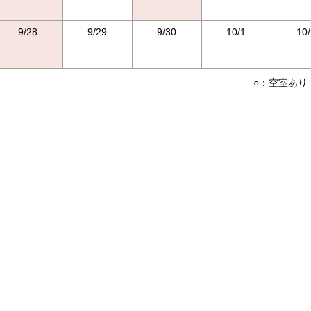
9/28
9/29
9/30
10/1
10/
○：空室あり