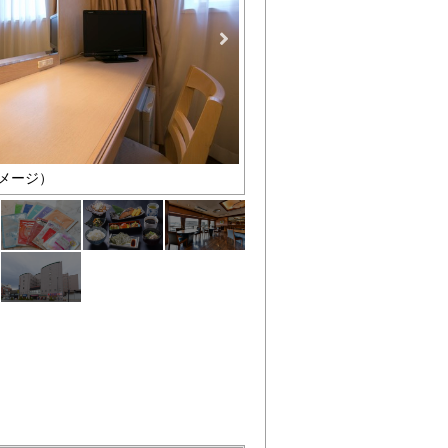
メージ）
ﾚﾃﾞｨｰｽﾌﾟﾗﾝｱﾒﾆﾃｨｰ