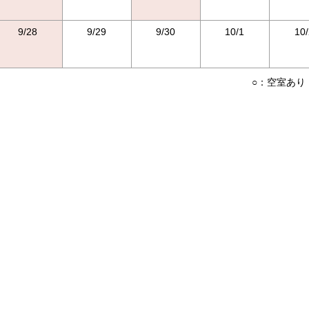
9/28
9/29
9/30
10/1
10/
○：空室あり