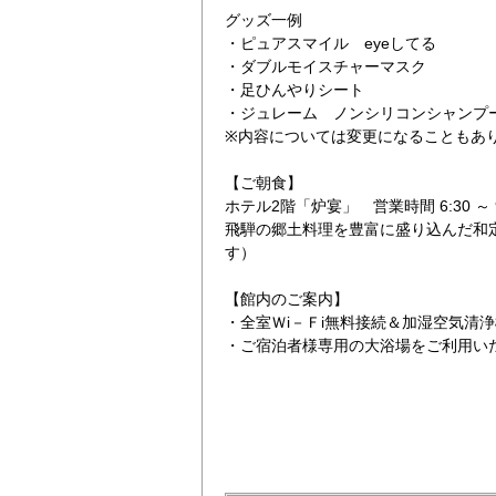
グッズ一例
・ピュアスマイル eyeしてる
・ダブルモイスチャーマスク
・足ひんやりシート
・ジュレーム ノンシリコンシャンプ
※内容については変更になることもあ
【ご朝食】
セミダブル
ホテル2階「炉宴」 営業時間 6:30 ～
飛騨の郷土料理を豊富に盛り込んだ和
す）
【館内のご案内】
・全室Ｗi－Ｆi無料接続＆加湿空気清
・ご宿泊者様専用の大浴場をご利用い