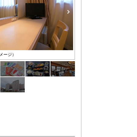
メージ）
ﾚﾃﾞｨｰｽﾌﾟﾗﾝｱﾒﾆﾃｨｰ