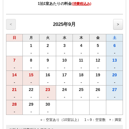
・足ひんやりシート
1泊1室あたりの料金
(消費税込み)
・ジュレーム ノンシリコンシャンプー・トリートメント
※内容については変更になることもあります。ご了承下さい。
【ご朝食】
2025年9月
<
>
ホテル2階「炉宴」 営業時間 6:30 ～ 9:30までにご入店ください。
飛騨の郷土料理を豊富に盛り込んだ和定食（現在和朝食のみの提供と
日
月
火
水
木
金
土
なります）
1
2
3
4
5
6
【館内のご案内】
-
-
-
-
-
-
・全室Ｗi－Ｆi無料接続＆加湿空気清浄機＆枕元にＵＳＢコンセント
7
8
9
10
11
12
13
完備。
・ご宿泊者様専用の大浴場をご利用いただけます。
-
-
-
-
-
-
-
14
15
16
17
18
19
20
-
-
-
-
-
-
-
21
22
23
24
25
26
27
-
-
-
-
-
-
-
28
29
30
-
-
-
○：空室あり（10室以上） 1～9：空室数 ×：満室