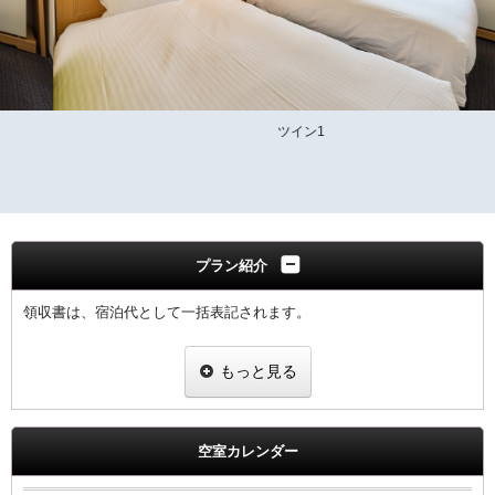
ツイン1
プラン紹介
領収書は、宿泊代として一括表記されます。
【女性の方に】
もっと見る
女性の旅・出張を応援！
ヒーリング・コスメ系グッズを2種類プレゼント
グッズ一例
空室カレンダー
・ピュアスマイル eyeしてる
・ダブルモイスチャーマスク