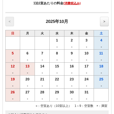
1泊1室あたりの料金
(消費税込み)
【館内のご案内】
・全室Ｗi－Ｆi無料接続＆加湿空気清浄機＆枕元にＵＳＢコンセント
完備。
・ご宿泊者様専用の大浴場をご利用いただけます。
2025年10月
<
>
日
月
火
水
木
金
土
1
2
3
4
-
-
-
-
5
6
7
8
9
10
11
-
-
-
-
-
-
-
12
13
14
15
16
17
18
-
-
-
-
-
-
-
19
20
21
22
23
24
25
-
-
-
-
-
-
-
26
27
28
29
30
31
-
-
-
-
-
-
○：空室あり（10室以上） 1～9：空室数 ×：満室