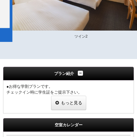
ツイン2
プラン紹介
●お得な学割プランです。
チェックイン時に学生証をご提示下さい。
1室につき1名様の学生証の提示をお願いします。
もっと見る
※提示なき場合は、割引無しの料金を適用させていただきます。
【ご朝食】
ホテル2階「炉宴」 営業時間 6:30 ～ 9:30までにご入店ください。
空室カレンダー
飛騨の郷土料理を豊富に盛り込んだ和定食（現在和朝食のみの提供と
なります）