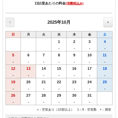
1泊1室あたりの料金
(消費税込み)
【館内のご案内】
・全室Ｗi－Ｆi無料接続＆加湿空気清浄機＆枕元にＵＳＢコンセント
完備。
・ご宿泊者様専用の大浴場をご利用いただけます。
2025年10月
<
>
日
月
火
水
木
金
土
1
2
3
4
-
-
-
-
5
6
7
8
9
10
11
-
-
-
-
-
-
-
12
13
14
15
16
17
18
-
-
-
-
-
-
-
19
20
21
22
23
24
25
-
-
-
-
-
-
-
26
27
28
29
30
31
-
-
-
-
-
-
○：空室あり（10室以上） 1～9：空室数 ×：満室