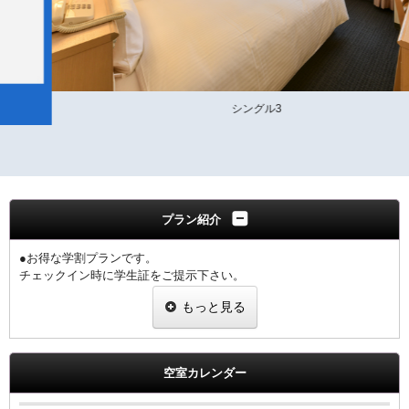
シングル3
プラン紹介
●お得な学割プランです。
チェックイン時に学生証をご提示下さい。
1室につき1名様の学生証の提示をお願いします。
もっと見る
※提示なき場合は、割引無しの料金を適用させていただきます。
【ご朝食】
ホテル2階「炉宴」 営業時間 6:30 ～ 9:30までにご入店ください。
空室カレンダー
飛騨の郷土料理を豊富に盛り込んだ和定食（現在和朝食のみの提供と
なります）