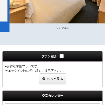
シングル3
プラン紹介
●お得な学割プランです。
チェックイン時に学生証をご提示下さい。
1室につき1名様の学生証の提示をお願いします。
もっと見る
※提示なき場合は、割引無しの料金を適用させていただきます。
【ご朝食】
ホテル2階「炉宴」 営業時間 6:30 ～ 9:30までにご入店ください。
空室カレンダー
飛騨の郷土料理を豊富に盛り込んだ和定食（現在和朝食のみの提供と
なります）