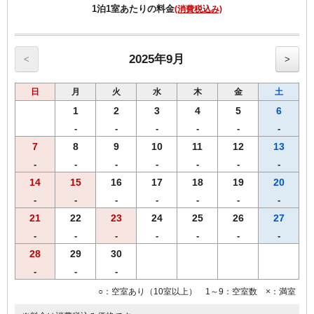
1泊1室あたりの料金
(消費税込み)
【館内のご案内】
・全室Ｗi－Ｆi無料接続＆加湿空気清浄機＆枕元にＵＳＢコンセント
完備。
・ご宿泊者様専用の大浴場をご利用いただけます。
2025年9月
<
>
日
月
火
水
木
金
土
1
2
3
4
5
6
-
-
-
-
-
-
7
8
9
10
11
12
13
-
-
-
-
-
-
-
14
15
16
17
18
19
20
-
-
-
-
-
-
-
21
22
23
24
25
26
27
-
-
-
-
-
-
-
28
29
30
-
-
-
○：空室あり（10室以上） 1～9：空室数 ×：満室