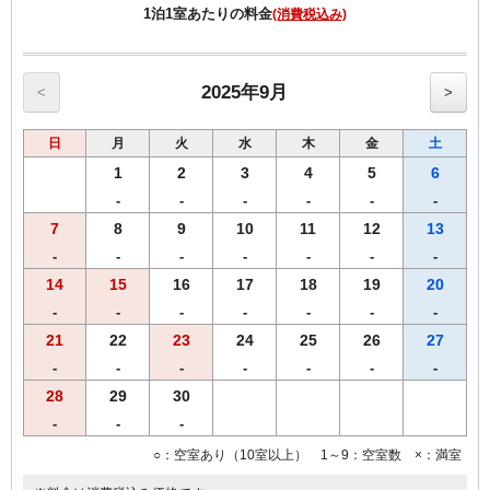
・ご宿泊者様専用の大浴場をご利用いただけます。
1泊1室あたりの料金
(消費税込み)
2025年9月
<
>
日
月
火
水
木
金
土
1
2
3
4
5
6
-
-
-
-
-
-
7
8
9
10
11
12
13
-
-
-
-
-
-
-
14
15
16
17
18
19
20
-
-
-
-
-
-
-
21
22
23
24
25
26
27
-
-
-
-
-
-
-
28
29
30
-
-
-
○：空室あり（10室以上） 1～9：空室数 ×：満室