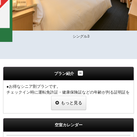
シングル3
プラン紹介
●お得なシニア割プランです。
チェックイン時に運転免許証・健康保険証などの年齢が判る証明証を
ご提示下さい。
もっと見る
1室につき、1名様の証明証の提示をお願いします。
※提示なき場合は割引無しの料金を適用させていただきます。
【館内のご案内】
空室カレンダー
・全室Ｗi－Ｆi無料接続＆加湿空気清浄機＆枕元にＵＳＢコンセント
完備。