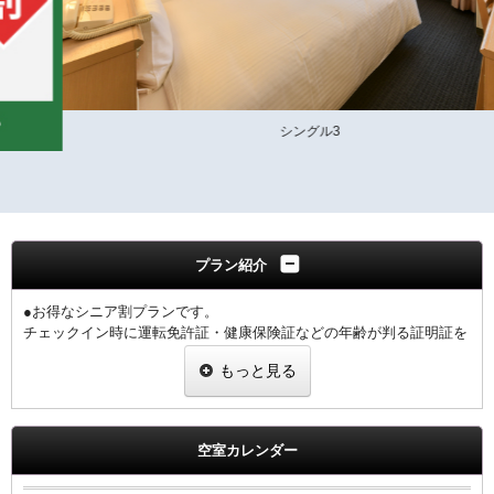
シングル3
プラン紹介
●お得なシニア割プランです。
チェックイン時に運転免許証・健康保険証などの年齢が判る証明証を
ご提示下さい。
もっと見る
1室につき、1名様の証明証の提示をお願いします。
※提示なき場合は割引無しの料金を適用させていただきます。
【館内のご案内】
空室カレンダー
・全室Ｗi－Ｆi無料接続＆加湿空気清浄機＆枕元にＵＳＢコンセント
完備。