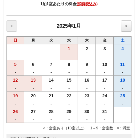
・ご宿泊者様専用の大浴場をご利用いただけます。
1泊1室あたりの料金
(消費税込み)
2025年1月
<
>
日
月
火
水
木
金
土
1
2
3
4
-
-
-
-
5
6
7
8
9
10
11
-
-
-
-
-
-
-
12
13
14
15
16
17
18
-
-
-
-
-
-
-
19
20
21
22
23
24
25
-
-
-
-
-
-
-
26
27
28
29
30
31
-
-
-
-
-
-
○：空室あり（10室以上） 1～9：空室数 ×：満室