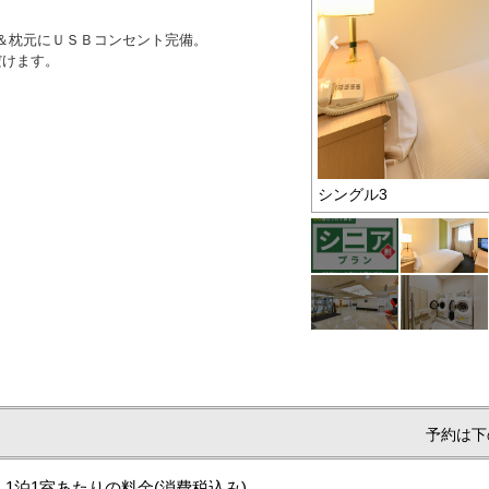
機＆枕元にＵＳＢコンセント完備。
だけます。
お得なプラン
シングル3
予約は下
1泊1室あたりの料金
(消費税込み)