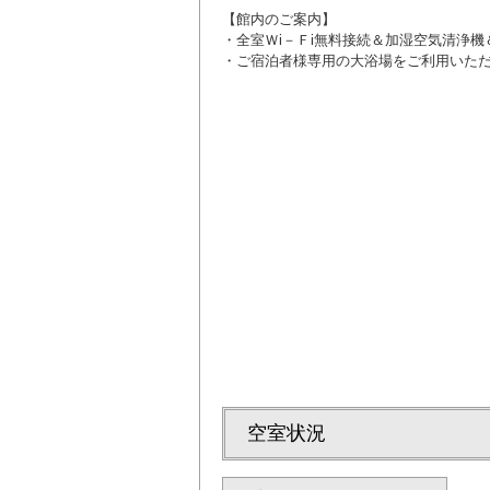
【館内のご案内】
・全室Ｗi－Ｆi無料接続＆加湿空気清浄
・ご宿泊者様専用の大浴場をご利用いた
60歳以上の方に
空室状況