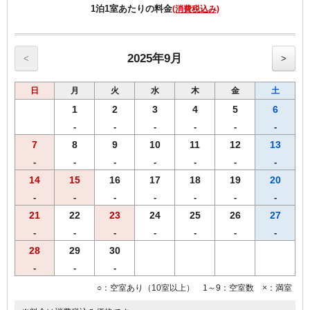
・ご宿泊者様専用の大浴場をご利用いただけます。
1泊1室あたりの料金
(消費税込み)
2025年9月
<
>
日
月
火
水
木
金
土
1
2
3
4
5
6
-
-
-
-
-
-
7
8
9
10
11
12
13
-
-
-
-
-
-
-
14
15
16
17
18
19
20
-
-
-
-
-
-
-
21
22
23
24
25
26
27
-
-
-
-
-
-
-
28
29
30
-
-
-
○：空室あり（10室以上） 1～9：空室数 ×：満室