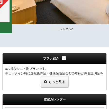
シングル2
プラン紹介
●お得なシニア割プランです。
チェックイン時に運転免許証・健康保険証などの年齢が判る証明証を
ご提示下さい。
もっと見る
1室につき、1名様の証明証の提示をお願いします。
※提示なき場合は割引無しの料金を適用させていただきます。
【館内のご案内】
空室カレンダー
・全室Ｗi－Ｆi無料接続＆加湿空気清浄機＆枕元にＵＳＢコンセント
完備。