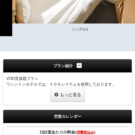
シングル1
プラン紹介
VOD見放題プラン
ワシントンホテルでは、ＶＯＤシステムを使用しております。
約100タイトルの番組をお選びいただきビデオ操作のように
もっと見る
簡単にスタートできます。
領収書は、宿泊代として一括表記されます。
空室カレンダー
【館内のご案内】
・全室Ｗi－Ｆi無料接続＆加湿空気清浄機＆枕元にＵＳＢコンセント
完備。
1泊1室あたりの料金
(消費税込み)