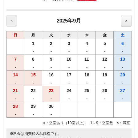
平日 11：00～14：00 18：00～21：20（ラストオーダー21：
00）
土日等 11：00～14：00 17：00～21：20（ラストオーダー21：
00）
2025年9月
<
>
・ご到着日又はご出発日いずれかでご利用いただけます。
日
月
火
水
木
金
土
・ホテル前より無料シャトルバスをご利用いただけます。
1
2
3
4
5
6
ホテル前出発（ひだまりの湯まで約10分）
-
-
-
-
-
-
10：20・13：20・15：20・17：50・19：20・20：00・21：20
7
8
9
10
11
12
13
ひだまりの湯出発
-
-
-
-
-
-
-
13：00・15：00・17：30・19：00・19：40・21：00
14
15
16
17
18
19
20
-
-
-
-
-
-
-
・ひだまりの湯ホームページは下記になります。
https://hidamarinoyu.jimdofree.com/
21
22
23
24
25
26
27
-
-
-
-
-
-
-
28
29
30
【客室のご案内】
・全室Ｗi－Ｆi無料接続＆加湿空気清浄機＆枕元にＵＳＢコンセント
-
-
-
完備。
○：空室あり（10室以上） 1～9：空室数 ×：満室
※料金は消費税込み価格です。