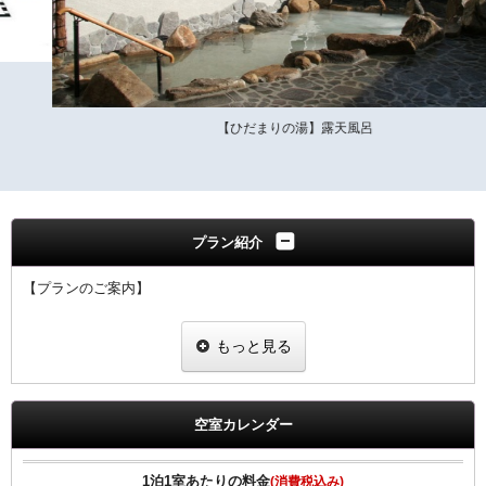
【ひだまりの湯】露天風呂
プラン紹介
【プランのご案内】
・自家源泉の日帰り温泉施設【ひだまりの湯】のご入浴とタオルセッ
もっと見る
ト（フェイスタオル・バスタオル）が付いたお得な入場券付きプラン
です。 （館外施設になります。車で約10分）
・ご利用時間
空室カレンダー
7：30～23：00（最終入館22：30）
・レストラン（定休日：火曜日 金曜日の夜の部はお休み）
1泊1室あたりの料金
(消費税込み)