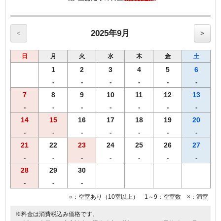
平日 11：00～14：00 18：00～21：20（ラストオーダー21：
00）
土日等 11：00～14：00 17：00～21：20（ラストオーダー21：
00）
2025年9月
<
>
・ご到着日又はご出発日いずれかでご利用いただけます。
日
月
火
水
木
金
土
・ホテル前より無料シャトルバスをご利用いただけます。
1
2
3
4
5
6
ホテル前出発（ひだまりの湯まで約10分）
-
-
-
-
-
-
10：20・13：20・15：20・17：50・19：20・20：00・21：20
7
8
9
10
11
12
13
ひだまりの湯出発
-
-
-
-
-
-
-
13：00・15：00・17：30・19：00・19：40・21：00
14
15
16
17
18
19
20
-
-
-
-
-
-
-
・ひだまりの湯ホームページは下記になります。
https://hidamarinoyu.jimdofree.com/
21
22
23
24
25
26
27
-
-
-
-
-
-
-
28
29
30
【客室のご案内】
・全室Ｗi－Ｆi無料接続＆加湿空気清浄機＆枕元にＵＳＢコンセント
-
-
-
完備。
○：空室あり（10室以上） 1～9：空室数 ×：満室
※料金は消費税込み価格です。