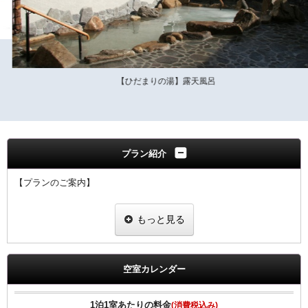
【ひだまりの湯】露天風呂
プラン紹介
【プランのご案内】
・自家源泉の日帰り温泉施設【ひだまりの湯】のご入浴とタオルセッ
もっと見る
ト（フェイスタオル・バスタオル）が付いたお得な入場券付きプラン
です。 （館外施設になります。車で約10分）
・ご利用時間
空室カレンダー
7：30～23：00（最終入館22：30）
・レストラン（定休日：火曜日 金曜日の夜の部はお休み）
1泊1室あたりの料金
(消費税込み)