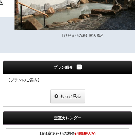
【ひだまりの湯】露天風呂
プラン紹介
【プランのご案内】
・自家源泉の日帰り温泉施設【ひだまりの湯】のご入浴とタオルセッ
もっと見る
ト（フェイスタオル・バスタオル）が付いたお得な入場券付きプラン
です。 （館外施設になります。車で約10分）
・ご利用時間
空室カレンダー
7：30～23：00（最終入館22：30）
・レストラン（定休日：火曜日 金曜日の夜の部はお休み）
1泊1室あたりの料金
(消費税込み)