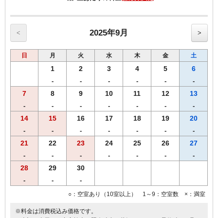
平日 11：00～14：00 18：00～21：20（ラストオーダー21：
00）
土日等 11：00～14：00 17：00～21：20（ラストオーダー21：
00）
2025年9月
<
>
・ご到着日又はご出発日いずれかでご利用いただけます。
日
月
火
水
木
金
土
・ホテル前より無料シャトルバスをご利用いただけます。
1
2
3
4
5
6
ホテル前出発（ひだまりの湯まで約10分）
-
-
-
-
-
-
10：20・13：20・15：20・17：50・19：20・20：00・21：20
7
8
9
10
11
12
13
ひだまりの湯出発
-
-
-
-
-
-
-
13：00・15：00・17：30・19：00・19：40・21：00
14
15
16
17
18
19
20
-
-
-
-
-
-
-
・ひだまりの湯ホームページは下記になります。
https://hidamarinoyu.jimdofree.com/
21
22
23
24
25
26
27
-
-
-
-
-
-
-
28
29
30
【客室のご案内】
・全室Ｗi－Ｆi無料接続＆加湿空気清浄機＆枕元にＵＳＢコンセント
-
-
-
完備。
○：空室あり（10室以上） 1～9：空室数 ×：満室
※料金は消費税込み価格です。