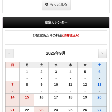
ビーフカレー、ポークカレー、ビーフシチューのカレー3種ギフト缶
もっと見る
が1部屋に1セット付いた宿泊プランです。
※こちらのセットは滞在中にフロントでの受け渡しとなります。
配送の場合、送料別途有料にて当日フロントで承っております。
空室カレンダー
全室Ｗi－Ｆi無料接続＆加湿空気清浄機＆枕元にＵＳＢコンセント完
備。
1泊1室あたりの料金
(消費税込み)
2025年9月
<
>
日
月
火
水
木
金
土
1
2
3
4
5
6
-
-
-
-
-
-
7
8
9
10
11
12
13
-
-
-
-
-
-
-
14
15
16
17
18
19
20
-
-
-
-
-
-
-
21
22
23
24
25
26
27