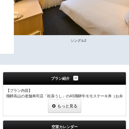
シングル2
プラン紹介
【プラン内容】
飛騨高山の老舗寿司店「松喜うし」のA5飛騨牛モモステーキ丼（お弁
当）をお部屋でお楽しみいただける1泊２食付プランです。（朝食は
もっと見る
和朝食限定メニューになります）
【チェックイン後の流れ】
チェックイン後３０～４０分後に出来立てのお料理をお部屋までお持
ちします。
空室カレンダー
最終お届け時間は２１：００となりますので、２０：００までにチェ