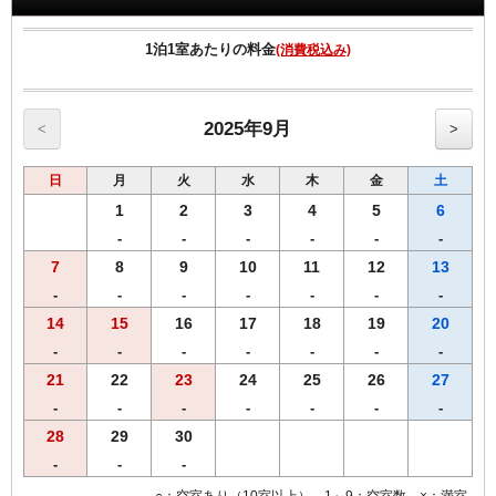
ックインをお願い致します。
1泊1室あたりの料金
(消費税込み)
※当日中にお召し上がりください。
【ご夕食】
Ａ５飛騨牛モモステーキ丼（お弁当）
2025年9月
<
>
【ご朝食】
日
月
火
水
木
金
土
ホテル2階「炉宴」 営業時間 6:30 ～ 9:30までにご入店ください。
飛騨の郷土料理を豊富に盛り込んだ和定食（現在和朝食のみの提供と
1
2
3
4
5
6
なります）
-
-
-
-
-
-
7
8
9
10
11
12
13
【ご利用にあたっての注意事項】
※ご到着が２０：００を過ぎた場合はお食事提供、返金ができかねま
-
-
-
-
-
-
-
すので、あらかじめご了承ください。
14
15
16
17
18
19
20
-
-
-
-
-
-
-
【客室のご案内】
全室Ｗi−Ｆi無料接続＆加湿空気清浄機＆枕元にＵＳＢコンセント完備
21
22
23
24
25
26
27
ご宿泊者様専用の大浴場をご利用いただけます。
-
-
-
-
-
-
-
28
29
30
-
-
-
○：空室あり（10室以上） 1～9：空室数 ×：満室