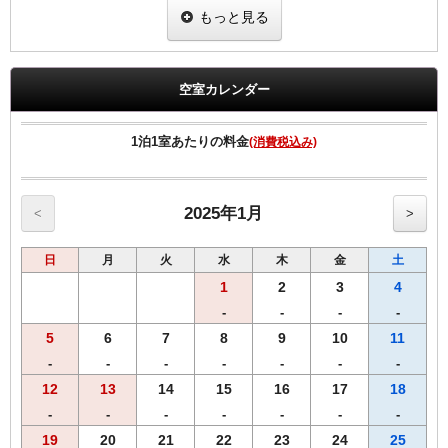
ビーフカレー、ポークカレー、ビーフシチューのカレー3種ギフト缶
もっと見る
が1部屋に1セット付いた宿泊プランです。
※こちらのセットは滞在中にフロントでの受け渡しとなります。
配送の場合、送料別途有料にて当日フロントで承っております。
空室カレンダー
全室Ｗi－Ｆi無料接続＆加湿空気清浄機＆枕元にＵＳＢコンセント完
備。
1泊1室あたりの料金
(消費税込み)
2025年1月
<
>
日
月
火
水
木
金
土
1
2
3
4
-
-
-
-
5
6
7
8
9
10
11
-
-
-
-
-
-
-
12
13
14
15
16
17
18
-
-
-
-
-
-
-
19
20
21
22
23
24
25