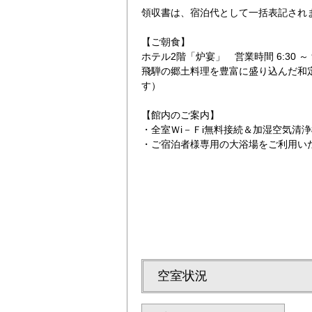
領収書は、宿泊代として一括表記され
【ご朝食】
ホテル2階「炉宴」 営業時間 6:30 ～
飛騨の郷土料理を豊富に盛り込んだ和
す）
【館内のご案内】
60歳以上の方に
・全室Ｗi－Ｆi無料接続＆加湿空気清
・ご宿泊者様専用の大浴場をご利用い
空室状況