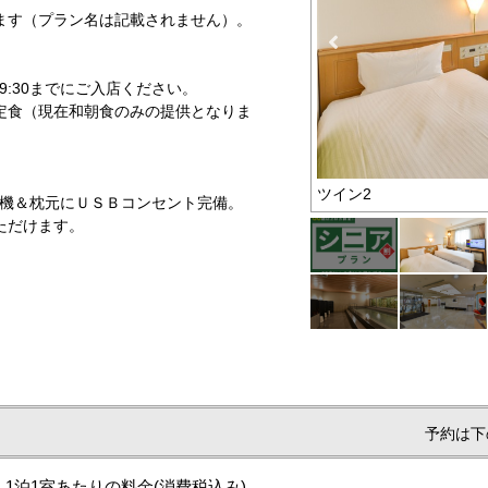
ます（プラン名は記載されません）。
 9:30までにご入店ください。
定食（現在和朝食のみの提供となりま
お得なプラン
ツイン2
浄機＆枕元にＵＳＢコンセント完備。
ただけます。
予約は下
1泊1室あたりの料金
(消費税込み)