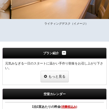
ライティングデスク（イメージ）
プラン紹介
元気みなぎる一日のスタートに温かい手作り朝食をお召し上がり下さ
い。
もっと見る
領収書は、宿泊代として一括表記されます。
【ご朝食】
ホテル2階「炉宴」 営業時間 6:30 ～ 9:30までにご入店ください。
空室カレンダー
飛騨の郷土料理を豊富に盛り込んだ和定食（現在和朝食のみの提供と
なります）
1泊1室あたりの料金
(消費税込み)