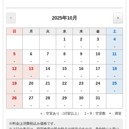
【館内のご案内】
・全室Ｗi－Ｆi無料接続＆加湿空気清浄機＆枕元にＵＳＢコンセント
完備。
・ご宿泊者様専用の大浴場をご利用いただけます。
2025年10月
<
>
日
月
火
水
木
金
土
1
2
3
4
-
-
-
-
5
6
7
8
9
10
11
-
-
-
-
-
-
-
12
13
14
15
16
17
18
-
-
-
-
-
-
-
19
20
21
22
23
24
25
-
-
-
-
-
-
-
26
27
28
29
30
31
-
-
-
-
-
-
○：空室あり（10室以上） 1～9：空室数 ×：満室
※料金は消費税込み価格です。