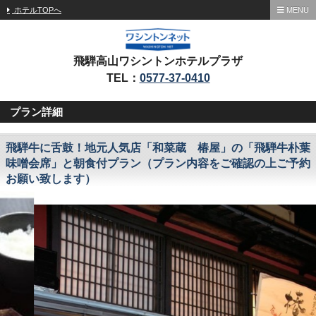
ホテルTOPへ
MENU
飛騨高山ワシントンホテルプラザ
TEL：
0577-37-0410
プラン詳細
飛騨牛に舌鼓！地元人気店「和菜蔵 椿屋」の「飛騨牛朴葉
味噌会席」と朝食付プラン（プラン内容をご確認の上ご予約
お願い致します）