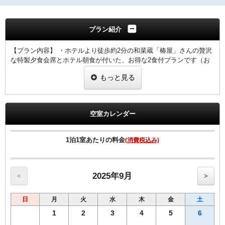
プラン紹介
【プラン内容】 ・ホテルより徒歩約2分の和菜蔵「椿屋」さんの贅沢
な特製夕食会席とホテル朝食が付いた、お得な2食付プランです（お
飲み物は含まれておりません）。
もっと見る
お一人様でもご用意可能でございます。
・ご宿泊日5日前から当日までのご予約は承れませんので6日前までに
ご予約をお願い致します。
・このプランのみ予約確認後、ホテルよりお客様へご連絡させていた
空室カレンダー
だき、夕食お時間等を確認の上、事前にホテルより夕食時間を予約さ
せていただきます。18：00～20：30までのご入店。
尚、夕食についてはご希望のお時間にご予約出来ない場合や満席、定
1泊1室あたりの料金
(消費税込み)
休日（不定期）に重なる場合、このプランは適用できませんのでご了
承下さいませ。
・お電話でも承ります。その他詳しくはホテルまでご連絡下さいま
せ。
2025年9月
<
>
・このプラン独自のキャンセル料が10日前よりご宿泊代金の20％発生
致します。
日
月
火
水
木
金
土
【ご朝食】
1
2
3
4
5
6
ホテル2階「炉宴」 営業時間 6:30 ～ 9:30までにご入店ください。