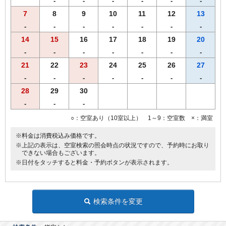
-
-
-
-
-
-
飛騨の郷土料理を豊富に盛り込んだ和定食（現在和朝食のみの提供と
7
8
9
10
11
12
13
なります）
-
-
-
-
-
-
-
全室Ｗi−Ｆi無料接続＆加湿空気清浄機＆枕元にＵＳＢコンセント完備
14
15
16
17
18
19
20
ご宿泊者様専用の大浴場をご利用いただけます。
-
-
-
-
-
-
-
21
22
23
24
25
26
27
-
-
-
-
-
-
-
28
29
30
-
-
-
○：空室あり（10室以上） 1～9：空室数 ×：満室
※料金は消費税込み価格です。
※上記の表示は、空室検索の照会時点の状況ですので、予約時にお取り
できない場合もございます。
※日付をタッチすると料金・予約ボタンが表示されます。
検索条件を変更