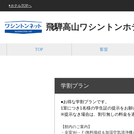
ホテルTOPへ
飛騨高山ワシントンホ
TOP
客室
学割プラン ～学
●お得な学割プランです。
1室につき1名様の学生証の提示をお願
※提示なき場合は、割引無しの料金を
【館内のご案内】
・全室Ｗi－Ｆi無料接続＆加湿空気清浄