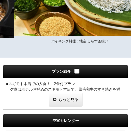
バイキング料理：地産 しらす釜揚げ
プラン紹介
■スギモト本店での夕食！ 2食付プラン
夕食はホテルお勧めのスギモト本店で、黒毛和牛のすき焼きを満
喫！
もっと見る
※お食事は2名様からのご予約でお願いいたします。
朝食はホテルでゆっくりバイキング
【スギモト本店について】
空室カレンダー
ホテルから2軒隣 創業120年 名古屋の老舗お肉専門店
契約農場で生産からこだわりぬいた美味しいお肉を提供いたします。