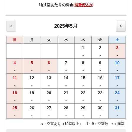
営業時間
1泊1室あたりの料金
(消費税込み)
16:00～21:00閉店(LO20:00）※4/20-5/31まで20：00閉店
夕食内容：「黒毛和牛すき焼き」
先付け
お肉
2025年5月
<
>
お野菜
ご飯
日
月
火
水
木
金
土
きしめん
赤だし
1
2
3
香の物
-
-
-
※お飲み物は含まれておりません。追加注文は現地でご精算をお願い
4
5
6
7
8
9
10
致します。
※お料理写真はイメージです。仕入れ状況により変更になる場合がご
-
-
-
-
-
-
-
ざいます。
11
12
13
14
15
16
17
※夕食付プランをお申込みの場合19時頃までにチェックインをお済ま
-
-
-
-
-
-
-
せください。
20時を過ぎますと御入店頂けません。
18
19
20
21
22
23
24
夕食を御利用されなかった場合も返金はできかねますのでご注意く
-
-
-
-
-
-
-
ださい。
25
26
27
28
29
30
31
■厳選した自慢のごはんにあう、地域名産のしらすをはじめとしたバ
-
-
-
-
-
-
-
ラエティ豊かなメニューをバイキングスタイルでご提供いたします。
○：空室あり（10室以上） 1～9：空室数 ×：満室
朝食営業時間ＡＭ6：30～ＡＭ10：00（ご入店9：30まで）