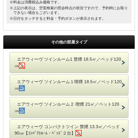
※料金は消費税込み価格です。
※上記の表示は、空室検索の照会時点の状況ですので、予約時にお取り
■Wi-Fi接続・有線LAN接続のインターネット環境無料
できない場合もございます。
※日付をタッチすると料金・予約ボタンが表示されます。
■１０８タイトルのコンテンツ配信（有料）可能なＶＯＤ（ビデオオ
ンデマンド）映像
■お近くにコンビニエンスストア、繁華街もあり最適な立地です。
その他の部屋タイプ
エアウィーヴ ツインルーム1 禁煙 18.5㎡／ベッド120
㎝
エアウィーヴ ツインルーム１喫煙 18.5㎡／ベッド120
㎝
エアウィーヴ ツインルーム２ 喫煙 21㎡／ベット120
㎝
エアウィーヴ コンパクトツイン 禁煙 13.3㎡／ベッド
90㎝【ｺﾝﾊﾟｸﾄﾙｰﾑ・ﾍﾞｯﾄﾞ２台】