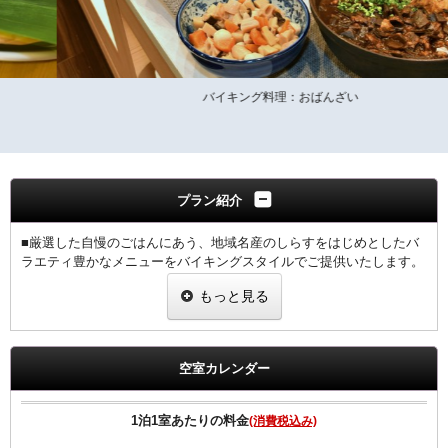
バイキング料理：おばんざい
プラン紹介
■厳選した自慢のごはんにあう、地域名産のしらすをはじめとしたバ
ラエティ豊かなメニューをバイキングスタイルでご提供いたします。
朝食営業時間ＡＭ6：30～ＡＭ10：00（ご入店9：30まで）
もっと見る
★全客室に「エアウィーヴ」マットレスを導入
★全客室にウルトラファインバブルで保温・保湿作用をを生み出す
「ボリーナ」シャワーヘッドを採用
空室カレンダー
★４０型スマートテレビを導入！各種動画配信サービスが利用可能
（YouTube・Amazon Prime・Netflix等**一部ご自身のアカウントが必
要**）
1泊1室あたりの料金
(消費税込み)
■Wi-Fi接続・有線LAN接続のインターネット環境無料