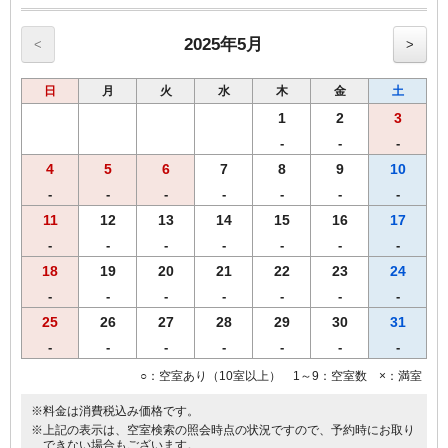
■１０８タイトルのコンテンツ配信（有料）可能なＶＯＤ（ビデオオ
ンデマンド）映像
■お近くにコンビニエンスストア、繁華街もあり最適な立地です
2025年5月
<
>
日
月
火
水
木
金
土
1
2
3
-
-
-
4
5
6
7
8
9
10
-
-
-
-
-
-
-
11
12
13
14
15
16
17
-
-
-
-
-
-
-
18
19
20
21
22
23
24
-
-
-
-
-
-
-
25
26
27
28
29
30
31
-
-
-
-
-
-
-
○：空室あり（10室以上） 1～9：空室数 ×：満室
※料金は消費税込み価格です。
※上記の表示は、空室検索の照会時点の状況ですので、予約時にお取り
できない場合もございます。