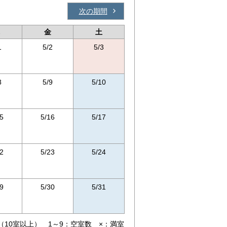
次の期間
金
土
1
5/2
5/3
8
5/9
5/10
5
5/16
5/17
2
5/23
5/24
9
5/30
5/31
（10室以上） 1～9：空室数 ×：満室