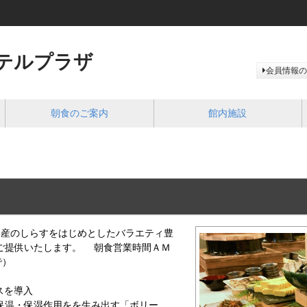
テルプラザ
会員情報の
朝食のご案内
館内施設
名産のしらすをはじめとしたバラエティ豊
ご提供いたします。 朝食営業時間ＡＭ
で）
スを導入
保温・保湿作用をを生み出す「ボリー