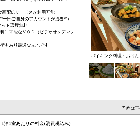
動画配信サービスが利用可能
flix等**一部ご自身のアカウントが必要**）
ーネット環境無料
有料）可能なＶＯＤ（ビデオオンデマン
華街もあり最適な立地です
地産 しらす釜揚げ
バイキング料理：おばん
予約は下
1泊1室あたりの料金
(消費税込み)