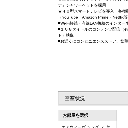
ナ」シャワーヘッドを採用
★４０型スマートテレビを導入！各種
（YouTube・Amazon Prime・Net
■Wi-Fi接続・有線LAN接続のインタ
■１０８タイトルのコンテンツ配信（
ド）映像
■お近くにコンビニエンスストア、繁
バイキング料理：
空室状況
お部屋を選択
エアウィーヴ シングル1 禁