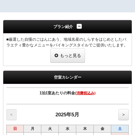
プラン紹介
■厳選した自慢のごはんにあう、地域名産のしらすをはじめとしたバ
ラエティ豊かなメニューをバイキングスタイルでご提供いたします。
朝食営業時間ＡＭ6：30～ＡＭ10：00（ご入店9：30まで）
もっと見る
★全客室に「エアウィーヴ」マットレスを導入
★全客室にウルトラファインバブルで保温・保湿作用をを生み出す
「ボリーナ」シャワーヘッドを採用
空室カレンダー
★４０型スマートテレビを導入！各種動画配信サービスが利用可能
（YouTube・Amazon Prime・Netflix等**一部ご自身のアカウントが必
要**）
1泊1室あたりの料金
(消費税込み)
■Wi-Fi接続・有線LAN接続のインターネット環境無料
■１０８タイトルのコンテンツ配信（有料）可能なＶＯＤ（ビデオオ
ンデマンド）映像
■お近くにコンビニエンスストア、繁華街もあり最適な立地です
2025年5月
<
>
日
月
火
水
木
金
土