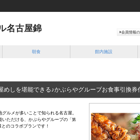
ル名古屋錦
会員情報の
朝食
館内施設
屋めしを堪能できる♪かぶらやグループお食事引換券
地グルメが多いことで知られる名古屋。
能いただける、かぶらやグループの
「第
様とのコラボプランです！