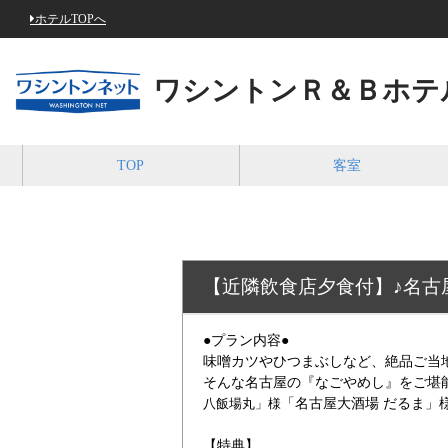
ホテルTOPへ
ワシントンＲ＆Ｂホテ
TOP
客室
【近隣飲食店夕食付】♪名古
●プラン内容●
味噌カツやひつまぶしなど、絶品ご当
そんな名古屋の『なごやめし』をご堪
「名古屋大酒場 だるま」
八飯場丸」様
【特典】