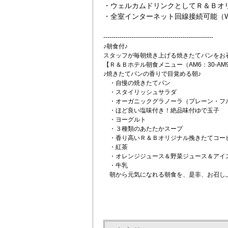
・ウェルカムドリンクとしてＲ＆Ｂオ
・全室インターネット回線接続可能（Wi-
------------------------------------------------------
♪朝食付♪
スタッフが毎朝焼き上げる焼きたてパンをお
【Ｒ＆Ｂホテル朝食メニュー（AM6：30-AM
♪焼きたてパンの香りで目覚める朝♪
・自慢の焼きたてパン
・スタイリッシュサラダ
・オーガニックグラノーラ（プレーン・フ
・ほど良い塩味付き！絶品味付ゆで玉子
・ヨーグルト
・３種類のあたたかスープ
・香り高いＲ＆Ｂオリジナル挽きたてコー
・紅茶
・オレンジジュース＆野菜ジュース＆アイ
・牛乳
朝から元気になれる朝食を、是非、お召し