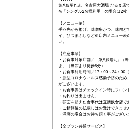
名古屋大酒場 だるま店
第八飯場丸店、
※「シングル2名様利用」の場合は2枚
【メニュー例】
手羽先から揚げ、味噌串かつ、味噌ど
イ、ひつまぶしなど※店内メニュー表
い。
ジ
なごやめし（メニ
【注意事項】
・お食事対象店舗／
「第八飯場丸」（当
ま」（当館より徒歩5分）
・お食事利用時間／17：00～24：00
・新型コロナウィルス感染予防のため
がございます。
・お食事券はチェックイン時にフロン
・お釣りは出ません。
・額面を超えた食事代は直接飲食店で
・ご精算後の払戻しはお受けできませ
・満席の場合はお待ち頂く事がござい
【全プラン共通サービス】