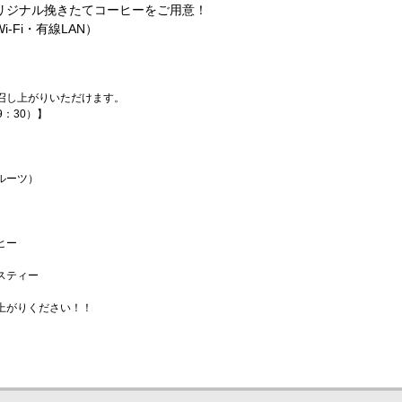
リジナル挽きたてコーヒーをご用意！
Fi・有線LAN）
召し上がりいただけます。
9：30）】
ルーツ）
ヒー
スティー
上がりください！！