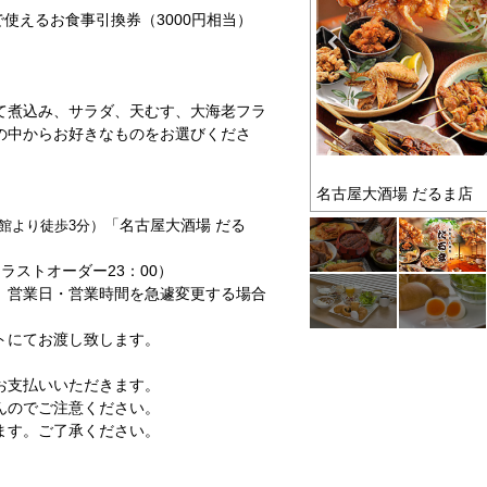
で使えるお食事引換券（3000円相当）
て煮込み、サラダ、天むす、大海老フラ
の中からお好きなものをお選びくださ
ュー一例）
名古屋大酒場 だるま店
「名古屋大酒場 だる
館より徒歩
3
分）
（ラストオーダー23：00）
、営業日・営業時間を急遽変更する場合
トにてお渡し致します。
お支払いいただきます。
んのでご注意ください。
ます。ご了承ください。