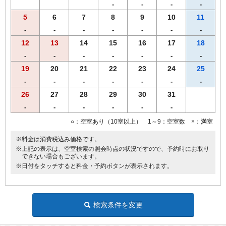
変更される場合もございます。
-
-
-
-
5
6
7
8
9
10
11
【注意事項】
・お食事券はチェックイン時にフロントにてお渡し致します。
-
-
-
-
-
-
-
・お釣りは出ません。額面を超えた食事代は直接飲食店でお支払い
12
13
14
15
16
17
18
いただきます。
-
-
-
-
-
-
-
・ご精算後の払戻しはお受けできませんのでご注意下さいませ。
・満席の場合はお待ち頂く事がございます。ご了承下さいませ。
19
20
21
22
23
24
25
-
-
-
-
-
-
-
【全プラン共通サービス】
26
27
28
29
30
31
・ウェルカムドリンクとしてＲ＆Ｂオリジナル挽きたてコーヒーを
ご用意！
-
-
-
-
-
-
・全室インターネット回線接続可能（Wi-Fi・有線LAN）
○：空室あり（10室以上） 1～9：空室数 ×：満室
------------------------------------------------------
※料金は消費税込み価格です。
♪朝食付♪
※上記の表示は、空室検索の照会時点の状況ですので、予約時にお取り
スタッフが毎朝焼き上げる焼きたてパンをお召し上がりいただけます。
できない場合もございます。
【Ｒ＆Ｂホテル朝食メニュー（AM6：30-AM9：30）】
※日付をタッチすると料金・予約ボタンが表示されます。
♪焼きたてパンの香りで目覚める朝♪
・自慢の焼きたてパン
・スタイリッシュサラダ
・オーガニックグラノーラ（プレーン・フルーツ）
検索条件を変更
・ほど良い塩味付き！絶品味付ゆで玉子
・ヨーグルト