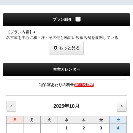
プラン紹介
【プラン内容】●
名古屋を中心に和・洋・その他と幅広い飲食店舗を展開している
SORAGROUP様とのコラボプランです。
もっと見る
【特典】
SORAGROUP名古屋エリア全11店舗で使えるお食事引換券（5000
円相当）
空室カレンダー
※錦・栄エリア6店舗、名古屋駅エリア5店舗でご利用いただけます。
※シングル2名様利用の場合でも1枚のご用意となります。
1泊1室あたりの料金
(消費税込み)
【飲食店舗例】
・うなぎ四代目菊川栄店（ホテルより徒歩5分）
・葱屋栄吉錦長者町店（ホテルより徒歩7分）
その他9店舗あり
2025年10月
<
>
【お食事利用時間・定休日】
日
月
火
水
木
金
土
飲食店舗により異なります。詳細は一覧よりご確認ください。
※新型コロナウィルスによる感染状況により、定休日、営業時間は
1
2
3
4