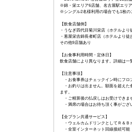
※錦・栄エリア6店舗、名古屋駅エリ
※シングル2名様利用の場合でも1枚の
【飲食店舗例】
・うなぎ四代目菊川栄店（ホテルより
・葱屋栄吉錦長者町店（ホテルより徒
その他9店舗あり
大通駅から徒歩５分でございます
対象飲食店舗一覧
【お食事利用時間・定休日】
飲食店舗により異なります。詳細は一
【注意事項】
・お食事券はチェックイン時にフロ
・お釣りは出ません。額面を超えた食
ます。
・ご精算後の払戻しはお受けできま
・満席の場合はお待ち頂く事がござ
【全プラン共通サービス】
・ウェルカムドリンクとしてＲ＆Ｂオ
・全室インターネット回線接続可能（Wi