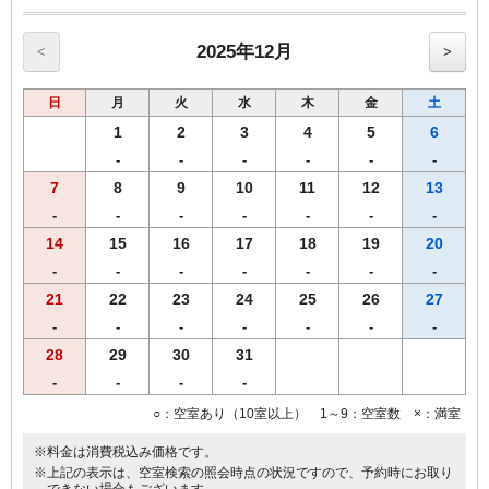
す。
～コネクティングルーム（ツイン+シングル）ベッド120㎝×3台～
2025年12月
<
>
＝22.5平米のツインルームと11平米のシングルルームが室内の扉でつ
ながったお部屋
日
月
火
水
木
金
土
■バスルームとトイレが別々の使い勝手の良い客室
1
2
3
4
5
6
■睡眠へのこだわり 高級マットレス「エアウィーヴ」「西川の［エア
-
-
-
-
-
-
ー］」マットレスを導入
7
8
9
10
11
12
13
■ウルトラファインバブルで保温・保湿作用を生み出す「ボリーナ」
シャワーヘッドを採用
-
-
-
-
-
-
-
■全客室に４０型スマートテレビを導入（各種動画配信サービスが利
14
15
16
17
18
19
20
用可能）
-
-
-
-
-
-
-
（YouTube・Amazon Prime・Netflix等**一部ご自身のアカウントが必
要**）
21
22
23
24
25
26
27
■添い寝のお子様（小学生以下）は120㎝ベッド1台につき1名様まで
-
-
-
-
-
-
-
無料
28
29
30
31
------------------------------------------------------
-
-
-
-
♪朝食付♪
○：空室あり（10室以上） 1～9：空室数 ×：満室
スタッフが毎朝焼き上げる焼きたてパンをお召し上がりいただけ
ます。
※料金は消費税込み価格です。
【ワシントンＲ＆Ｂホテル朝食メニュー（AM6：30-AM9：30）】
※上記の表示は、空室検索の照会時点の状況ですので、予約時にお取り