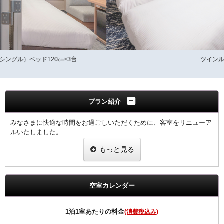
ツインルーム
プラン紹介
みなさまに快適な時間をお過ごしいただくために、客室をリニューア
ルいたしました。
こだわりの空間でゆったりと心安らぐひとときをお過ごしください。
もっと見る
（コネクティングルームとは？）
・2つのお部屋が室内の扉でつながったお部屋（室内を行き来できま
す）
・2つのベッドルーム、2つのテレビ、2つのバス・トイレが使用でき
空室カレンダー
て使い勝手抜群
・ベッド、トイレ、ユニットバスがそれぞれのお部屋にあるため、
朝の身支度の際は、順番待ちをせずにスムーズにご利用いただけま
1泊1室あたりの料金
(消費税込み)
す。 友人同士、グループ旅行にも便利で快適にお過ごしいただけま