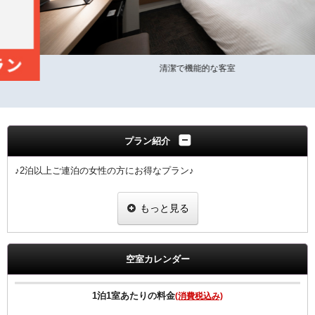
清潔で機能的な客室
プラン紹介
♪2泊以上ご連泊の女性の方にお得なプラン♪
■女性限定プラン
もっと見る
※滞在中の客室清掃なしのプランです。（2泊以上からご予約可能な
プラン）
※４泊以上ご宿泊の場合、４泊目、７泊目、１０泊目・・・は清掃に
入らせていただきます。
空室カレンダー
※ご予定の変更により１泊のみのご利用になりました場合は通常料金
でのご案内となりますのでご注意ください。
1泊1室あたりの料金
(消費税込み)
■女性にちょっと嬉しい特典付き