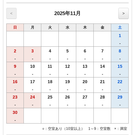
当プランでご予約のお客様には選べるグッズをプレゼント。
ヒーリング・コスメ系グッズの中から2点お選びいただけます。
※グッズ内容は予告なく変更する場合がございますのでご了承くださ
2025年11月
<
>
い。
※男性のお客様にはご予約いただけませんので、他のプランにてご予
日
月
火
水
木
金
土
約ください。
1
■全プラン共通サービス
-
・ウェルカムドリンクとしてホテルオリジナル挽きたてコーヒーをご
2
3
4
5
6
7
8
用意！
・全室インターネット回線接続可能（Wi-Fi・有線LAN）
-
-
-
-
-
-
-
9
10
11
12
13
14
15
-
-
-
-
-
-
-
16
17
18
19
20
21
22
-
-
-
-
-
-
-
23
24
25
26
27
28
29
-
-
-
-
-
-
-
30
-
○：空室あり（10室以上） 1～9：空室数 ×：満室