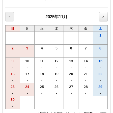
------------------------------------------------------
【朝食メニュー（AM6：30-AM9：30）】
・焼きたてパン
・モーニングカレーライス
2025年11月
<
>
・サラダ
・味付ゆでたまご
日
月
火
水
木
金
土
・オーガニックグラノーラ
・ヨーグルト
1
・スープ
-
・オリジナル挽きたてコーヒー
2
3
4
5
6
7
8
・紅茶
・ジュース
-
-
-
-
-
-
-
・牛乳
9
10
11
12
13
14
15
朝から元気になれる朝食を、是非、お召し上がりください。
-
-
-
-
-
-
-
※朝食メニューおよび朝食時間は予告なく変更となる場合がございま
16
17
18
19
20
21
22
す。
-
-
-
-
-
-
-
23
24
25
26
27
28
29
-
-
-
-
-
-
-
30
-