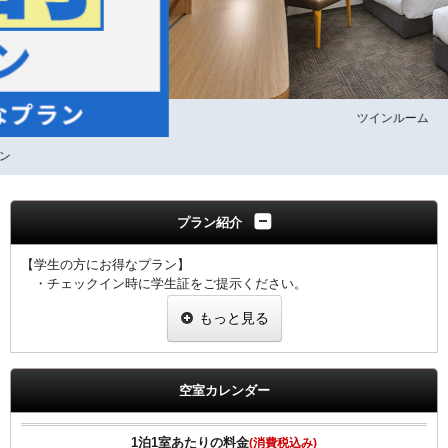
ツインルーム
プラン紹介
【学生の方にお得なプラン】
・チェックイン時に学生証をご提示ください。
・１室につき１名様、学生証のご提示をお願い致します。
もっと見る
・ご提示なき場合は割引なしの料金を適用させていただきます。
【全プラン共通サービス】
・ウェルカムドリンクとしてワシントンR&Bオリジナル挽きたてコ
空室カレンダー
ーヒーをご用意！
・全室インターネット回線接続可能（Wi-Fi・有線LAN）
1泊1室あたりの料金
(消費税込み)