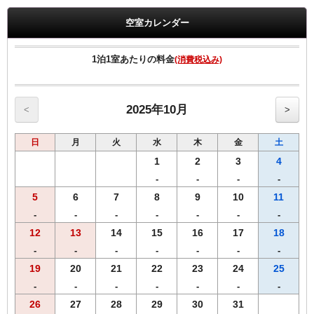
基本プランとの差額返金は致しかねます。
・２泊以上でご利用の方は、チェックイン日のみこちらのプランで
空室カレンダー
ご予約頂き、
２泊目以降は基本プランをお選び頂きますようお願い申し上げま
す。
1泊1室あたりの料金
(消費税込み)
【全プラン共通サービス】
・ウェルカムドリンクとしてＲ＆Ｂオリジナル挽きたてコーヒーを
ご用意！
2025年10月
<
>
・全室インターネット回線接続可能（Wi-Fi・有線LAN）
日
月
火
水
木
金
土
------------------------------------------------------
♪朝食付♪
1
2
3
4
スタッフが毎朝焼き上げる焼きたてパンをお召し上がりいただけま
-
-
-
-
す。
5
6
7
8
9
10
11
【Ｒ＆Ｂホテル朝食メニュー（AM6：30-AM9：30）】
♪焼きたてパンの香りで目覚める朝♪
-
-
-
-
-
-
-
・自慢の焼きたてパン
12
13
14
15
16
17
18
・スタイリッシュサラダ
-
-
-
-
-
-
-
・オーガニックグラノーラ（プレーン・フルーツ）
・ほど良い塩味付き！絶品味付ゆで玉子
19
20
21
22
23
24
25
・ヨーグルト
-
-
-
-
-
-
-
・３種類のあたたかスープ
26
27
28
29
30
31
・香り高いＲ＆Ｂオリジナル挽きたてコーヒー