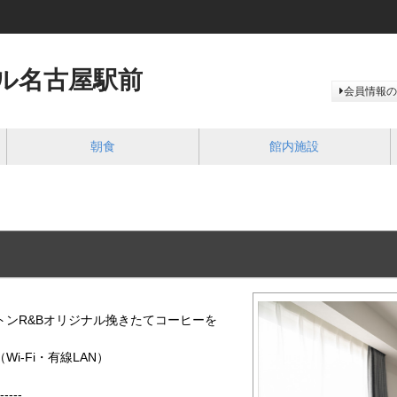
ル名古屋駅前
会員情報の
朝食
館内施設
ンR&Bオリジナル挽きたてコーヒーを
-Fi・有線LAN）
-----