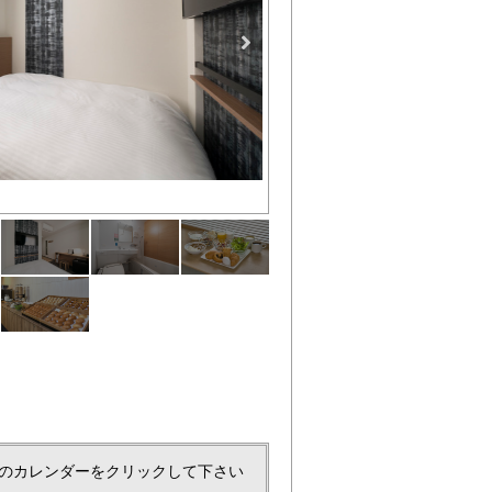
壁掛けTVで寝ころびながらTV
のカレンダーをクリックして下さい