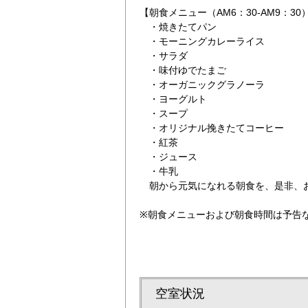
【朝食メニュー（AM6：30-AM9：30
・焼きたてパン
・モーニングカレーライス
・サラダ
・味付ゆでたまご
・オーガニックグラノーラ
・ヨーグルト
・スープ
ジ
清潔で機能的な客
・オリジナル挽きたてコーヒー
・紅茶
・ジュース
・牛乳
朝から元気になれる朝食を、是非、
※朝食メニューおよび朝食時間は予告
空室状況