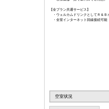
【全プラン共通サービス】
・ウェルカムドリンクとしてＲ＆Ｂオ
・全室インターネット回線接続可能（Wi
クオカード1000円
空室状況