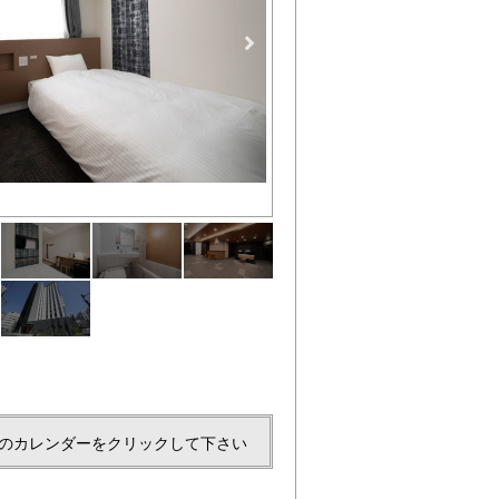
壁掛けTVで寝ころびながらTV
のカレンダーをクリックして下さい