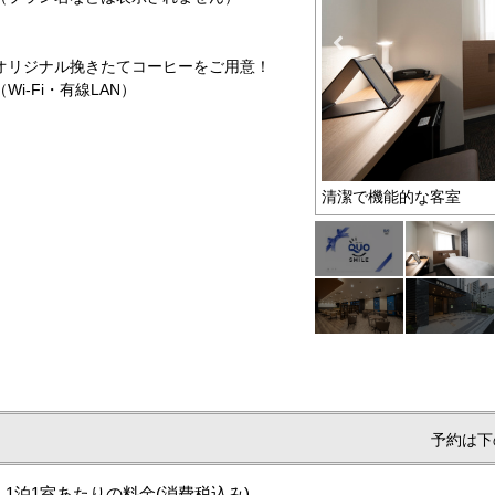
リジナル挽きたてコーヒーをご用意！
-Fi・有線LAN）
付き♪
清潔で機能的な客室
予約は下
1泊1室あたりの料金
(消費税込み)