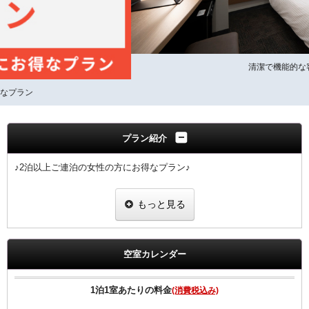
清潔で機能的な客室
プラン紹介
♪2泊以上ご連泊の女性の方にお得なプラン♪
■女性限定プラン
もっと見る
※滞在中の客室清掃なしのプランです。（2泊以上からご予約可能な
プラン）
※４泊以上ご宿泊の場合、４泊目、７泊目、１０泊目・・・は清掃に
入らせていただきます。
空室カレンダー
※ご予定の変更により１泊のみのご利用になりました場合は通常料金
でのご案内となりますのでご注意ください。
1泊1室あたりの料金
(消費税込み)
■女性にちょっと嬉しい特典付き