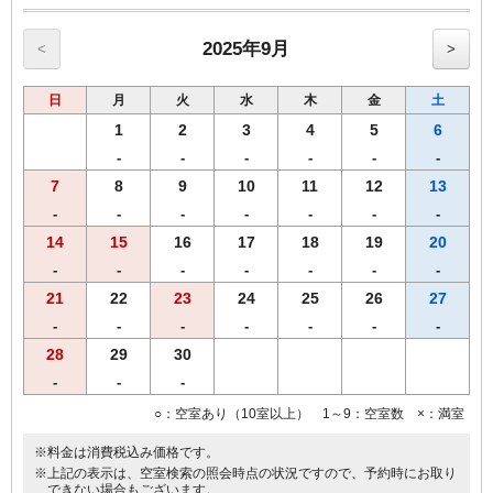
当プランでご予約のお客様には選べるグッズをプレゼント。
ヒーリング・コスメ系グッズの中から2点お選びいただけます。
※グッズ内容は予告なく変更する場合がございますのでご了承くださ
2025年9月
<
>
い。
※男性のお客様にはご予約いただけませんので、他のプランにてご予
日
月
火
水
木
金
土
約ください。
1
2
3
4
5
6
■全プラン共通サービス
-
-
-
-
-
-
・ウェルカムドリンクとしてホテルオリジナル挽きたてコーヒーをご
7
8
9
10
11
12
13
用意！
・全室インターネット回線接続可能（Wi-Fi・有線LAN）
-
-
-
-
-
-
-
14
15
16
17
18
19
20
-
-
-
-
-
-
-
21
22
23
24
25
26
27
-
-
-
-
-
-
-
28
29
30
-
-
-
○：空室あり（10室以上） 1～9：空室数 ×：満室
※料金は消費税込み価格です。
※上記の表示は、空室検索の照会時点の状況ですので、予約時にお取り
できない場合もございます。