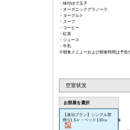
・味付ゆで玉子
・オーガニックグラノーラ
・ヨーグルト
・スープ
・コーヒー
・紅茶
・ジュース
・牛乳
※朝食メニューおよび朝食時間は予告
空室状況
お部屋を選択
【連泊プラン】シングル禁
煙/11.5㎡・ベッド130㎝