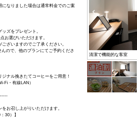
用になりました場合は通常料金でのご案
グッズをプレゼント。
2点お選びいただけます。
がございますのでご了承ください。
せんので、他のプランにてご予約くださ
お得なプラン
清潔で機能的な客室
リジナル挽きたてコーヒーをご用意！
Fi・有線LAN）
-----
ンをお召し上がりいただけます。
9：30）】