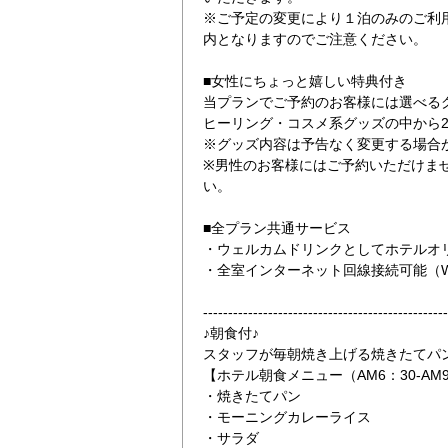
※ご予定の変更により１泊のみのご利
内となりますのでご注意ください。
■女性にちょっと嬉しい特典付き
当プランでご予約のお客様には選べる
ヒーリング・コスメ系グッズの中から
※グッズ内容は予告なく変更する場合
※男性のお客様にはご予約いただけま
ジ
2泊以上の宿泊が
い。
■全プラン共通サービス
・ウェルカムドリンクとしてホテルオ
・全室インターネット回線接続可能（Wi-
-------------------------------------------------
♪朝食付♪
スタッフが毎朝焼き上げる焼きたてパ
【ホテル朝食メニュー（AM6：30-AM
・焼きたてパン
・モーニングカレーライス
・サラダ