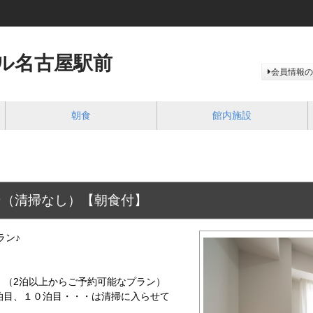
ル名古屋駅前
会員情報の
朝食
館内施設
ン（清掃なし）【朝食付】
ラン♪
。（2泊以上からご予約可能なプラン）
泊目、１０泊目・・・は清掃に入らせて