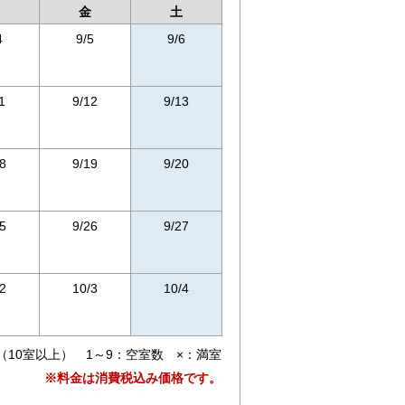
金
土
4
9/5
9/6
1
9/12
9/13
8
9/19
9/20
5
9/26
9/27
2
10/3
10/4
（10室以上） 1～9：空室数 ×：満室
※料金は消費税込み価格です。