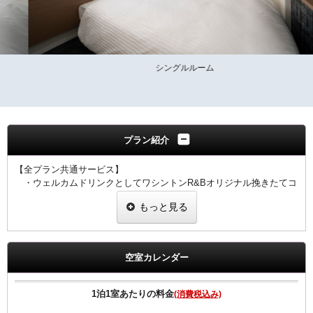
シングルルーム
プラン紹介
【全プラン共通サービス】
・ウェルカムドリンクとしてワシントンR&Bオリジナル挽きたてコ
ーヒーをご用 意！
もっと見る
・全室インターネット回線接続可能（Wi-Fi・有線LAN）
空室カレンダー
1泊1室あたりの料金
(消費税込み)