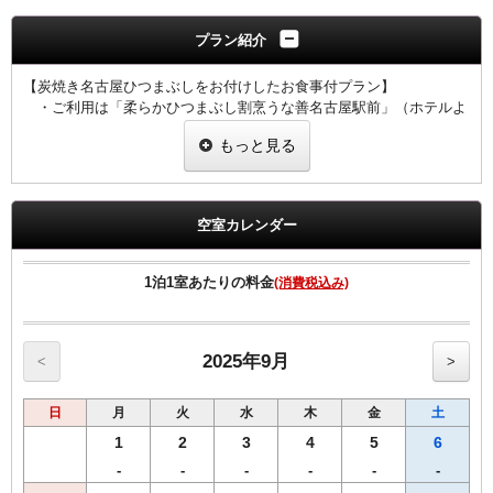
プラン紹介
【炭焼き名古屋ひつまぶしをお付けしたお食事付プラン】
・ご利用は「柔らかひつまぶし割烹うな善名古屋駅前」（ホテルよ
り徒歩3分）に限ります。
もっと見る
炭焼き名古屋ひつまぶし・小鉢・ドリンク1杯付！（生ビール・日本
酒・烏龍茶・ソフトドリンクのいずれか）
・チェックイン時にお渡しするお食事券を入店時にスタッフへお渡
しください。
空室カレンダー
・他券との併用不可。現金との引き換えもできかねます。
・有効期間中に利用されなかった場合の返金はできかねます。
チェックイン日の夕食時～チェックアウト日の昼・夕食時にご利
1泊1室あたりの料金
(消費税込み)
用可。
・おひとりさま1会食1枚までご利用可。
・追加のお食事代は直接お店にてご精算ください。
・コロナウイルスなどの影響で急きょ営業時間が変更になる場合も
2025年9月
<
>
ございます。
また、うなぎの調理上、提供までにお時間を要することがござい
日
月
火
水
木
金
土
ます。
1
2
3
4
5
6
【全プラン共通サービス】
-
-
-
-
-
-
・ウェルカムドリンクとしてワシントンR&Bオリジナル挽きたてコ