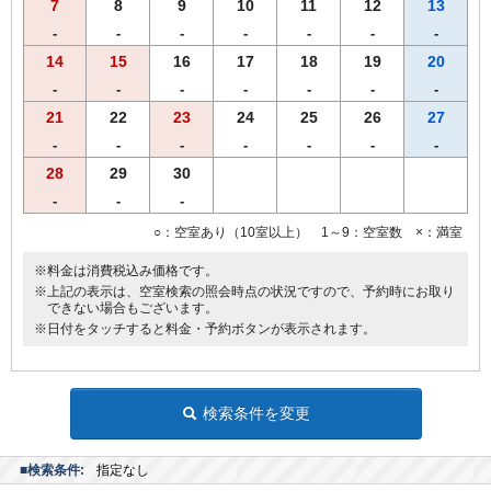
7
8
9
10
11
12
13
ーヒーをご用意！
・全室インターネット回線接続可能（Wi-Fi・有線LAN）
-
-
-
-
-
-
-
14
15
16
17
18
19
20
-
-
-
-
-
-
-
21
22
23
24
25
26
27
-
-
-
-
-
-
-
28
29
30
-
-
-
○：空室あり（10室以上） 1～9：空室数 ×：満室
※料金は消費税込み価格です。
※上記の表示は、空室検索の照会時点の状況ですので、予約時にお取り
できない場合もございます。
※日付をタッチすると料金・予約ボタンが表示されます。
検索条件を変更
■検索条件:
指定なし