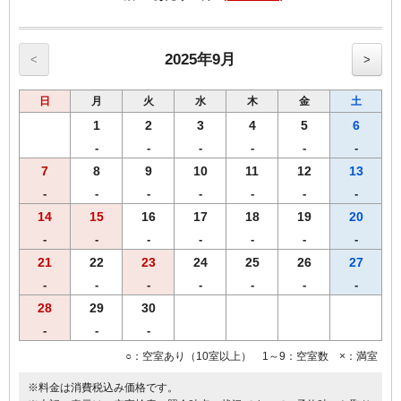
【特典】
１、あんかけスパゲッティ単品メニューの中からお好きなものを１品
２、お土産（４人前）
【単品メニュー例】
2025年9月
<
>
ミラカン（赤ウィンナー、ハム、ベーコン、マッシュルームなど）、ミラ
ネーズ（赤ウィンナー、ハム、ベーコン、マッシュルーム）、
ミートボール、ベーコンエッグなど
日
月
火
水
木
金
土
※店内あんかけスパゲッティ単品メニュー表の中からお好きなものをお選
1
2
3
4
5
6
びください。
※シングル2名様利用、ツインルームの場合は2名様分（お食事券2枚）お渡
-
-
-
-
-
-
しします。
7
8
9
10
11
12
13
-
-
-
-
-
-
-
【注意事項】
・お食事対象店舗
14
15
16
17
18
19
20
ヨコイKITTE名古屋駅店（当館より徒歩12分）
-
-
-
-
-
-
-
・定休日・営業時間
（定休日） KITTE名古屋の休業日に準ずる
21
22
23
24
25
26
27
（営業時間）１１：００～２１：００（ラストオーダー２０：００）
-
-
-
-
-
-
-
・新型コロナウィルスによる感染状況により、定休日、営業時間は変更さ
28
29
30
れる場合もございます。
・お食事券はチェックイン時にフロントにてお渡し致します。
-
-
-
・麺のボリューム、トッピング追加等はヨコイ店内で別途ご精算いただ
きます。
○：空室あり（10室以上） 1～9：空室数 ×：満室
※料金は消費税込み価格です。
【全プラン共通サービス】