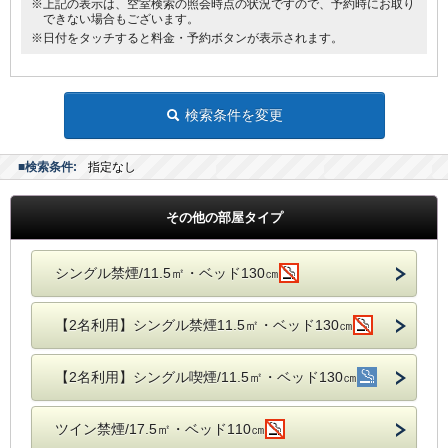
・ウェルカムドリンクとしてワシントンR&Bオリジナル挽きたてコーヒ
※上記の表示は、空室検索の照会時点の状況ですので、予約時にお取り
できない場合もございます。
ーをご用意！
※日付をタッチすると料金・予約ボタンが表示されます。
・全室インターネット回線接続可能（Wi-Fi・有線LAN）
検索条件を変更
■検索条件:
指定なし
その他の部屋タイプ
シングル禁煙/11.5㎡・ベッド130㎝
【2名利用】シングル禁煙11.5㎡・ベッド130㎝
【2名利用】シングル喫煙/11.5㎡・ベッド130㎝
ツイン禁煙/17.5㎡・ベッド110㎝