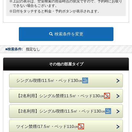
・ウェルカムドリンクとしてワシントンR&Bオリジナル挽きたてコーヒ
※上記の表示は、空室検索の照会時点の状況ですので、予約時にお取り
できない場合もございます。
ーをご用意！
※日付をタッチすると料金・予約ボタンが表示されます。
・全室インターネット回線接続可能（Wi-Fi・有線LAN）
------------------------------------------------------
【朝食メニュー（AM6：30-AM9：30）】
・焼きたてパン
検索条件を変更
・モーニングカレーライス
・サラダ
・味付ゆでたまご
■検索条件:
指定なし
・オーガニックグラノーラ
・ヨーグルト
その他の部屋タイプ
・スープ
・オリジナル挽きたてコーヒー
・紅茶
シングル喫煙/11.5㎡・ベッド130㎝
・ジュース
・牛乳
朝から元気になれる朝食を、是非、お召し上がりください。
【2名利用】シングル禁煙11.5㎡・ベッド130㎝
※朝食メニューおよび朝食時間は予告なく変更となる場合がございます。
【2名利用】シングル喫煙/11.5㎡・ベッド130㎝
ツイン禁煙/17.5㎡・ベッド110㎝