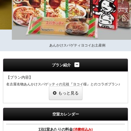
あんかけスパゲティヨコイお土産例
プラン紹介
【プラン内容】
名古屋名物あんかけスパゲッティの元祖『ヨコイ様』とのコラボプラン♪
あんかけスパゲッティ単品メニューの中からお好きなものを１品、さら
もっと見る
に、お土産（４人前）ももらえるお得なプランです。
♪ヨコイのあんかけスパゲッティ♪
日本人が好むようなソースとして考案され誕生したのが「ヨコイ」のソー
スです。
空室カレンダー
仕込みからお客様の口に入るまで１週間以上かけて仕上げるヨコイオリジ
ナルソースで名古屋の味を満喫ください。
1泊1室あたりの料金
(消費税込み)