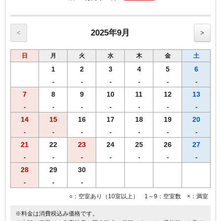
【特典】
１、あんかけスパゲッティ単品メニューの中からお好きなものを１品
２、お土産（４人前）
【単品メニュー例】
2025年9月
<
>
ミラカン（赤ウィンナー、ハム、ベーコン、マッシュルームなど）、ミラ
ネーズ（赤ウィンナー、ハム、ベーコン、マッシュルーム）、
ミートボール、ベーコンエッグなど
日
月
火
水
木
金
土
※店内あんかけスパゲッティ単品メニュー表の中からお好きなものをお選
1
2
3
4
5
6
びください。
※シングル2名様利用、ツインルームの場合は2名様分（お食事券2枚）お渡
-
-
-
-
-
-
しします。
7
8
9
10
11
12
13
-
-
-
-
-
-
-
【注意事項】
・お食事対象店舗
14
15
16
17
18
19
20
ヨコイKITTE名古屋駅店（当館より徒歩12分）
-
-
-
-
-
-
-
・定休日・営業時間
（定休日） KITTE名古屋の休業日に準ずる
21
22
23
24
25
26
27
（営業時間）１１：００～２１：００（ラストオーダー２０：００）
-
-
-
-
-
-
-
・新型コロナウィルスによる感染状況により、定休日、営業時間は変更さ
28
29
30
れる場合もございます。
・お食事券はチェックイン時にフロントにてお渡し致します。
-
-
-
・麺のボリューム、トッピング追加等はヨコイ店内で別途ご精算いただ
きます。
○：空室あり（10室以上） 1～9：空室数 ×：満室
※料金は消費税込み価格です。
【全プラン共通サービス】