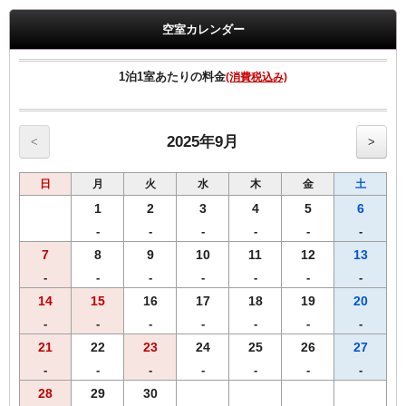
【全プラン共通サービス】
・ウェルカムドリンクとしてワシントンR&Bオリジナル挽きたてコ
空室カレンダー
ーヒーをご用意！
・全室インターネット回線接続可能（Wi-Fi・有線LAN）
1泊1室あたりの料金
(消費税込み)
------------------------------------------------------
【朝食メニュー（AM6：30-AM9：30）】
・焼きたてパン
・モーニングカレーライス
2025年9月
<
>
・サラダ
・味付ゆでたまご
日
月
火
水
木
金
土
・オーガニックグラノーラ
・ヨーグルト
1
2
3
4
5
6
・スープ
-
-
-
-
-
-
・オリジナル挽きたてコーヒー
7
8
9
10
11
12
13
・紅茶
・ジュース
-
-
-
-
-
-
-
・牛乳
14
15
16
17
18
19
20
朝から元気になれる朝食を、是非、お召し上がりください。
-
-
-
-
-
-
-
※朝食メニューおよび朝食時間は予告なく変更となる場合がございま
21
22
23
24
25
26
27
す。
-
-
-
-
-
-
-
28
29
30