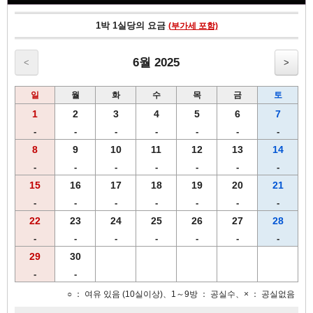
• 호텔의 자랑인 갓 구운 빵
• 오가닉 그래놀라 (플레인, 후르츠)
1박 1실당의 요금
(부가세 포함)
• 적당한 간이 배여있는 특제 삶은계란
• 요거트
• 3종류의 따뜻한 스프
6월 2025
<
>
• 향기로운 R&B호텔 오리지널 커피
• 홍차
일
월
화
수
목
금
토
• 오렌지쥬스 & 야채쥬스 & 아이스티
• 우유
1
2
3
4
5
6
7
-
-
-
-
-
-
-
건강한 아침을 위한 든든한 조식 마음껏 즐겨보세요!
8
9
10
11
12
13
14
-
-
-
-
-
-
-
15
16
17
18
19
20
21
-
-
-
-
-
-
-
22
23
24
25
26
27
28
-
-
-
-
-
-
-
29
30
-
-
○ ： 여유 있음 (10실이상)、1～9방 ： 공실수、× ： 공실없음