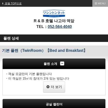
호텔 TOP으로
MENU
R & B 호텔 나고야 역앞
TEL：
052-564-4040
플랜 상세
기본 플랜（TwinRoom）【Bed and Breakfast】
플랜 소개
・객실 요금만의 기본 플랜입니다
・이 객실은 15㎡의 침대가 2개 있는 방입니다
・체크인은 15시부터, 체크아웃은 10까지입니다
더 보기
・갓 구운 빵이 아침 식사에 제공됩니다（6：30～9：30）
・TV, 냉장고, 에어컨, 화장실, 샤워실은 전 객실에 있습니다
・인터넷 회선은 전 객실에서 이용 가능합니다 (Wi-Fi, LAN 케이블)
공실 캘린더
~ 갓 구워낸 빵 냄새로 가득한 아침 ~