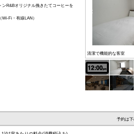
ンR&Bオリジナル挽きたてコーヒーを
-Fi・有線LAN）
ウトは12時迄滞在可能♪
清潔で機能的な客室
予約は下
1泊1室あたりの料金
(消費税込み)