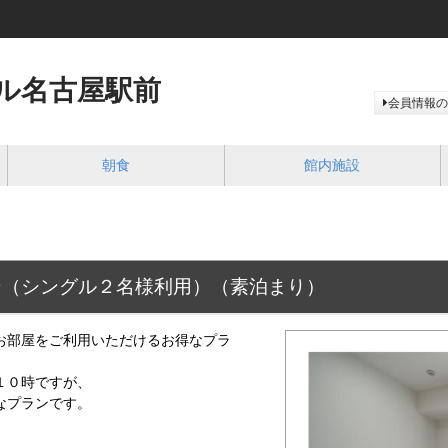
ル名古屋駅前
会員情報の
朝食
館内施設
ン（シングル２名様利用）（素泊まり）
お部屋をご利用いただけるお得なプラ
１０時ですが、
プランです。