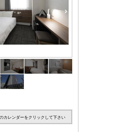
壁掛けTVで寝ころびながらTV
のカレンダーをクリックして下さい